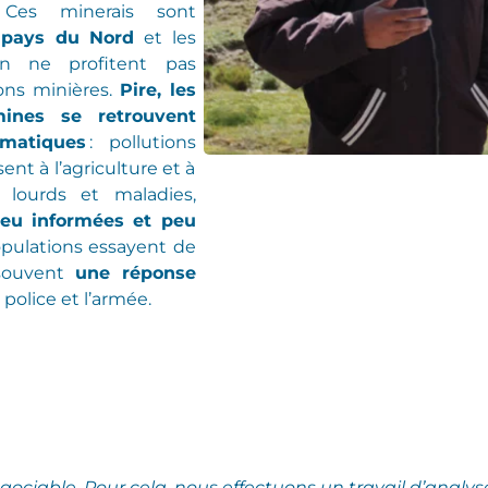
.
Ces minerais sont
 pays du Nord
et les
ien
ne profitent pas
ons minières
.
Pire, les
ines se retrouvent
matiques
:
pollutions
sent à
l’agriculture et à
 lourds et maladies
,
eu informées et peu
populations
essayent de
 souvent
une réponse
 police et l’armée.
égociable.
Pour cela, nous effectuons un travail d’analys