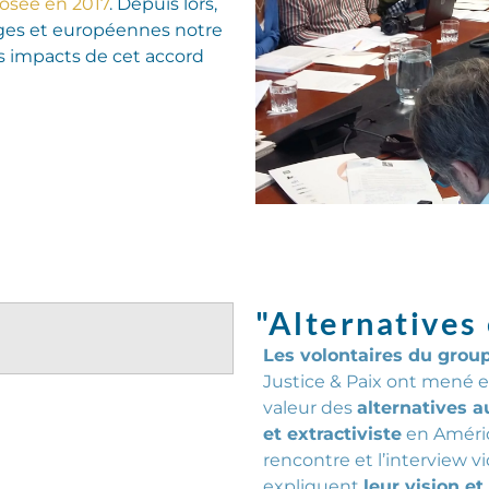
posée en 2017
.
Depuis lors,
lges et européennes notre
s impacts de cet accord
"Alternatives
Les volontaires du grou
Justice & Paix ont mené e
valeur des
alternatives 
et
extractiviste
en Amériqu
rencontre et l’interview vi
expliquent
leur vision et