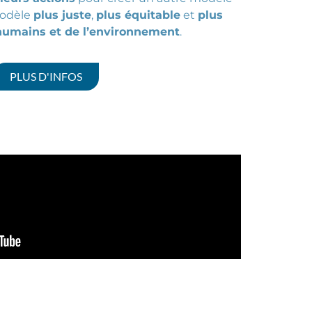
odèle
plus juste
,
plus équitable
et
plus
humains et de l’environnement
.
PLUS D'INFOS