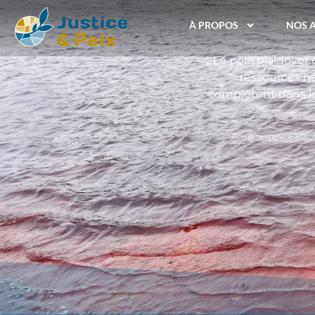
À PROPOS
NOS 
Le pôle plaidoyer 
ressources n
complètent dans le 