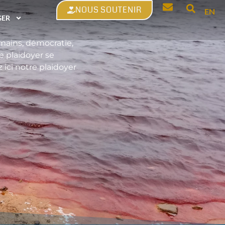
NOUS SOUTENIR
EN
GER
umains, démocratie,
 plaidoyer se
ici notre plaidoyer