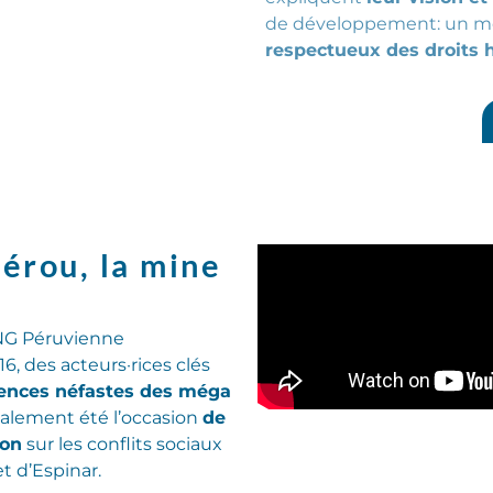
de
développement:
un m
respectueux des droits 
érou, la mine
ONG Péruvienne
, des acteurs·rices clés
ences néfastes des méga
également été l’occasion
de
ion
sur les conflits sociaux
t d’Espinar.