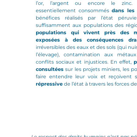
l’or, l’argent ou encore le zinc
essentiellement consommés
dans les
bénéfices réalisés par l’état péruv
suffisamment aux populations des régi
populations qui vivent près des m
exposées à des conséquences dra
irréversibles
des eaux et des sols
(
qui nui
l’élevage
)
,
contamination aux métaux
conflits sociaux et injustices.
En effet,
p
consultées
sur les projets miniers, les 
faire entendre leur voix et reçoivent
répressive
de l’état à travers les forces de
Le respect des droits humains n’est pas n