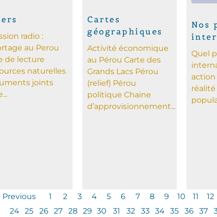
vers
Cartes
Nos 
géographiques
sion radio :
inte
ortage au Perou
Activité économique
Quel p
le de lecture
au Pérou Carte des
intern
ources naturelles
Grands Lacs Pérou
action 
uments joints
(relief) Pérou
réalité
...
politique Chaine
popula
d’approvisionnement...
Previous
1
2
3
4
5
6
7
8
9
10
11
12
24
25
26
27
28
29
30
31
32
33
34
35
36
37