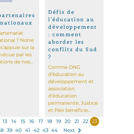
Défis de
partenaires
l’éducation au
rnationaux
développement
artenariat
: comment
ational ? Notre
aborder les
s’appuie sur la
conflits du Sud
 vécue par les
?
tions de nos...
Comme ONG
d’éducation au
développement et
association
d’éducation
permanente, Justice
et Paix bénéficie...
13
14
15
16
17
18
19
20
21
22
23
38
39
40
41
42
43
44
Next