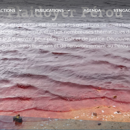
Plaidoyer Pérou
ACTIONS
PUBLICATIONS
AGENDA
S’ENGA
de Justice & Paix est actif sur des questions de droits h
aturelles, impunité, etc. Nos nombreuses thématiques de
but d’œuvrer pour plus de paix et de justice. Découvrez 
sur les droits humains et de l’environnement au Pérou