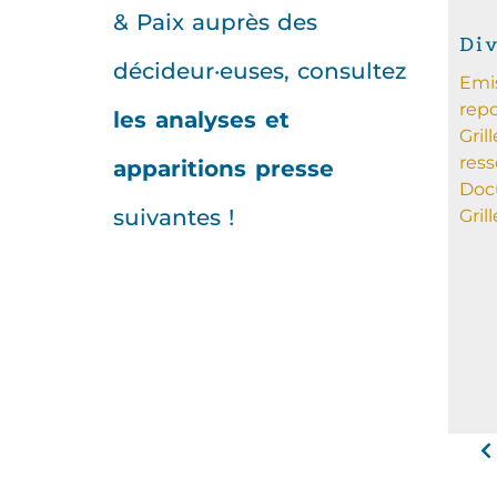
& Paix auprès des
Di
décideur·euses, consultez
Emis
rep
les analyses et
Gril
ress
apparitions presse
Doc
suivantes !
Grille