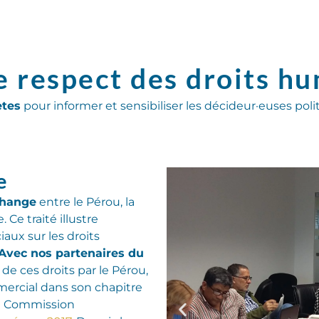
e respect des droits h
ètes
pour informer et sensibiliser les décideur·euses poli
e
change
entre le Pérou, la
e.
Ce traité
illu
stre
aux sur les droits
Avec nos partenaires du
de ces droits
par le Pérou
,
mercial
dans son chapitre
a Commission