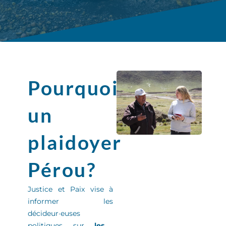
Pourquoi
un
plaidoyer
Pérou?
Justice et Paix
vise à
informer
les
décideur
·
euse
s
politiques sur
les