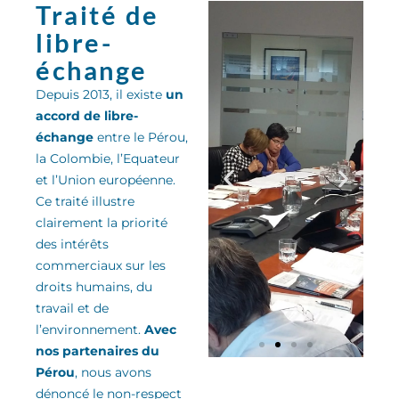
Traité de
libre-
échange
Depuis 2013, il existe
un
accord de libre-
échange
entre le Pérou,
la Colombie, l’Equateur
et l’Union européenne.
Ce traité
illu
stre
clairement la priorité
des
intérêts
commerciaux sur les
droits humains, du
travail et de
l’environnement
.
Avec
nos partenaires du
Pérou
, nous avons
dénoncé le non-respect