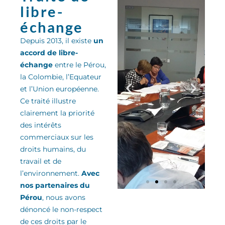
libre-
échange
Depuis 2013, il existe
un
accord de libre-
échange
entre le Pérou,
la Colombie, l’Equateur
et l’Union européenne.
Ce traité
illu
stre
clairement la priorité
des
intérêts
commerciaux sur les
droits humains, du
travail et de
l’environnement
.
Avec
nos partenaires du
Pérou
, nous avons
dénoncé le non-respect
de ces droits
par le