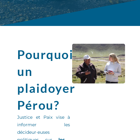
Pourquoi
un
plaidoyer
Pérou?
Justice et Paix
vise à
informer
les
décideur
·
euse
s
politiques sur
les