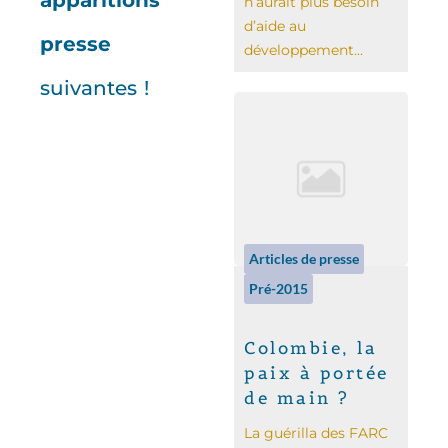
apparitions
n’aurait plus besoin
d’aide au
presse
développement...
suivantes !
Articles de presse
Pré-2015
Colombie, la
paix à portée
de main ?
La guérilla des FARC