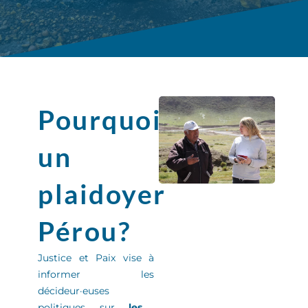
Pourquoi
un
plaidoyer
Pérou?
Justice et Paix
vise à
informer
les
décideur
·
euse
s
politiques sur
les