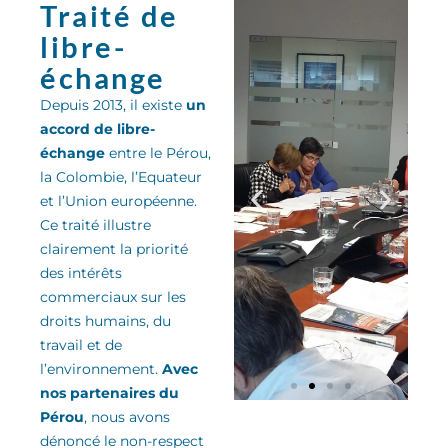
Traité de
libre-
échange
Depuis 2013, il existe
un
accord de libre-
échange
entre le Pérou,
la Colombie, l’Equateur
et l’Union européenne.
Ce traité
illu
stre
clairement la priorité
des
intérêts
commerciaux sur les
droits humains, du
travail et de
l’environnement
.
Avec
nos partenaires du
Pérou
, nous avons
dénoncé le non-respect