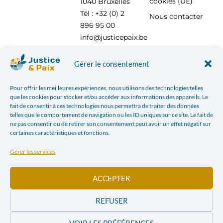
cookies (UE)
1040 Bruxelles
Tél : +32 (0) 2
Nous contacter
896 95 00
info@justicepaix.be
Gérer le consentement
Avec le soutien de :
Pour offrir les meilleures expériences, nous utilisons des technologies telles
que les cookies pour stocker et/ou accéder aux informations des appareils. Le
fait de consentir à ces technologies nous permettra de traiter des données
telles que le comportement de navigation ou les ID uniques sur ce site. Le fait de
ne pas consentir ou de retirer son consentement peut avoir un effet négatif sur
certaines caractéristiques et fonctions.
Gérer les services
ACCEPTER
REFUSER
POLITIQUE DE CONFIDENTIALITÉ
| JUSTICE & PAIX – CHAUSSÉE SAINT-PIERRE, 208 À 1040
VOIR LES PRÉFÉRENCES