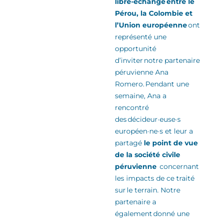
libre-échange entre le
Pérou, la Colombie et
l’Union européenne
ont
représenté une
opportunité
d’inviter notre partenaire
péruvienne Ana
Romero
.
Pendant une
semaine, Ana a
rencontré
des
décideur·euse·s
européen·ne·s
et leur a
partagé
le point de vue
de la
société civile
péruvienne
concernant
les impacts de ce traité
sur le terrain. Notre
partenaire a
également donné une