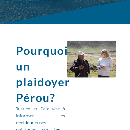
Pourquoi
un
plaidoyer
Pérou?
Justice et Paix
vise à
informer
les
décideur
·
euse
s
politiques sur
les