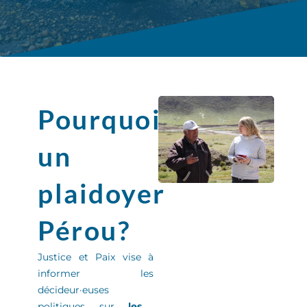
Pourquoi
un
plaidoyer
Pérou?
Justice et Paix
vise à
informer
les
décideur
·
euse
s
politiques sur
les