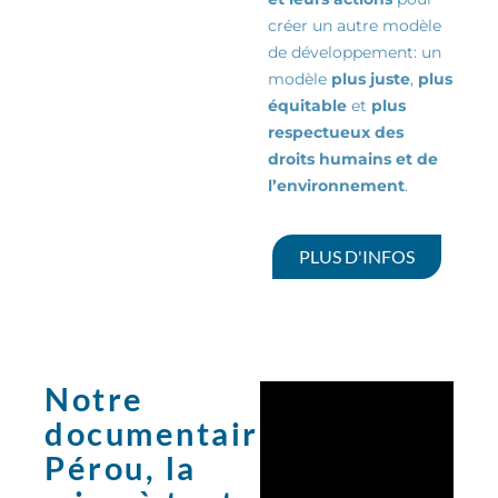
créer un autre modèle
de
développement:
un
modèle
plus juste
,
plus
équitable
et
plus
respectueux des
droits humains et de
l’environnement
.
PLUS D'INFOS
Notre
documentaire:
Pérou, la