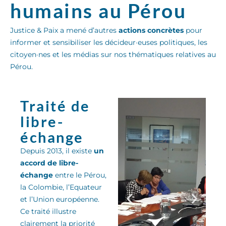
humains au Pérou
Justice & Paix a mené d’autres
actions concrètes
pour
informer et sensibiliser les décideur·euses politiques, les
citoyen·nes et les médias sur nos thématiques relatives au
Pérou.
Traité de
libre-
échange
Depuis 2013, il existe
un
accord de libre-
échange
entre le Pérou,
la Colombie, l’Equateur
et l’Union européenne.
Ce traité
illu
stre
clairement la priorité