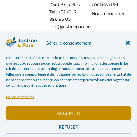
cookies (UE)
1040 Bruxelles
Tél : +32 (0) 2
Nous contacter
896 95 00
info@justicepaix.be
Gérer le consentement
Avec le soutien de :
Pour offrir les meilleures expériences, nous utilisons des technologies telles
que les cookies pour stocker et/ou accéder aux informations des appareils. Le
fait de consentir à ces technologies nous permettra de traiter des données
telles que le comportement de navigation ou les ID uniques sur ce site. Le fait de
ne pas consentir ou de retirer son consentement peut avoir un effet négatif sur
certaines caractéristiques et fonctions.
Gérer les services
ACCEPTER
REFUSER
POLITIQUE DE CONFIDENTIALITÉ
| JUSTICE & PAIX – CHAUSSÉE SAINT-PIERRE, 208 À 1040