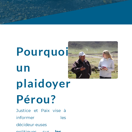
Pourquoi
un
plaidoyer
Pérou?
Justice et Paix
vise à
informer
les
décideur
·
euse
s
politiques sur
les