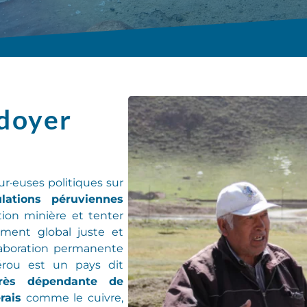
idoyer
ur
·
euse
s
politiques sur
lations péruviennes
ction minière
et tenter
ent global juste et
laboration permanente
rou est un pays dit
très dépendante de
rais
comme le cuivre,