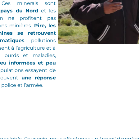
.
Ces minerais sont
 pays du Nord
et les
ien
ne profitent pas
ons minières
.
Pire, les
ines se retrouvent
matiques
:
pollutions
sent à
l’agriculture et à
 lourds et maladies
,
eu informées et peu
populations
essayent de
 souvent
une réponse
 police et l’armée.
égociable.
Pour cela, nous effectuons un travail d’analys