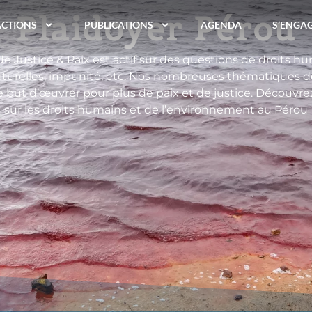
Plaidoyer Pérou
ACTIONS
PUBLICATIONS
AGENDA
S’ENGA
de Justice & Paix est actif sur des questions de droits h
aturelles, impunité, etc. Nos nombreuses thématiques de
but d’œuvrer pour plus de paix et de justice. Découvrez 
sur les droits humains et de l’environnement au Pérou