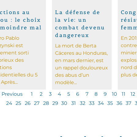
ctions au
La défense de
Cong
ou : le choix
la vie: un
rési
 moindre mal
combat devenu
fem
dangereux
ro Pablo
En 2012
ynski est
contre
La mort de Berta
lement sorti
minie
Cáceres au Honduras,
orieux des
explos
en mars dernier, est
tions
nord d
un rappel douloureux
identielles du 5
plus de
des abus d’un
 Après...
modèle...
Previous
1
2
3
4
5
6
7
8
9
10
11
12
24
25
26
27
28
29
30
31
32
33
34
35
36
37