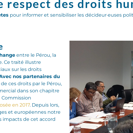
e respect des droits h
ètes
pour informer et sensibiliser les décideur·euses poli
e
change
entre le Pérou, la
e.
Ce traité
illu
stre
aux sur les droits
Avec nos partenaires du
de ces droits
par le Pérou
,
mercial
dans son chapitre
a Commission
posée en 2017
.
Depuis lors,
lges et européennes notre
s impacts de cet accord