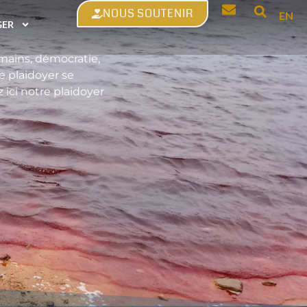
NOUS SOUTENIR
EN
GER
umains, démocratie,
 plaidoyer se
ici notre plaidoyer