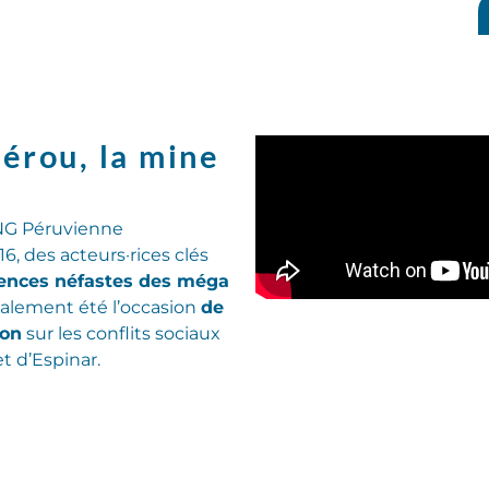
érou, la mine
ONG Péruvienne
, des acteurs·rices clés
ences néfastes des méga
également été l’occasion
de
ion
sur les conflits sociaux
t d’Espinar.