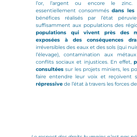
l’or, l’argent ou encore le zinc
essentiellement consommés
dans les
bénéfices réalisés par l’état péruv
suffisamment aux populations des régi
populations qui vivent près des m
exposées à des conséquences dra
irréversibles
des eaux et des sols
(
qui nui
l’élevage
)
,
contamination aux métaux
conflits sociaux et injustices.
En effet,
p
consultées
sur les projets miniers, les 
faire entendre leur voix et reçoivent
répressive
de l’état à travers les forces de
Le respect des droits humains n’est pas n