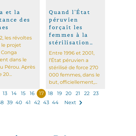
a et la
Quand l’État
stance des
péruvien
mes
forçait les
femmes à la
, les révoltes
stérilisation…
 le projet
r Conga
Entre 1996 et 2001,
ent dans le
l’État péruvien a
u Pérou. Après
stérilisé de force 270
 20...
000 femmes, dans le
but, officiellement,...
13
14
15
16
17
18
19
20
21
22
23
38
39
40
41
42
43
44
Next