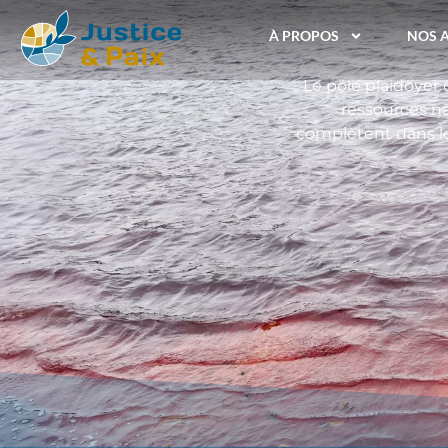
À PROPOS
NOS 
Le pôle plaidoyer 
ressources n
complètent dans le 