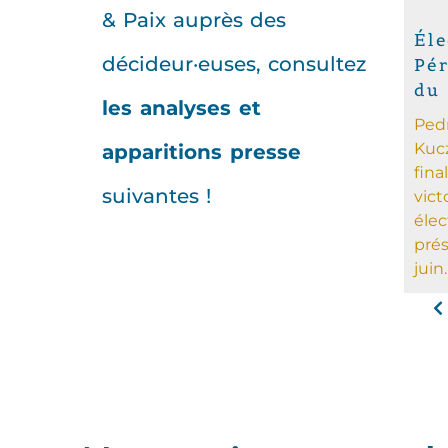
& Paix auprès des
Éle
décideur·euses, consultez
Pér
du
les analyses et
Ped
Kucz
apparitions presse
fina
suivantes !
vict
élec
prés
juin.