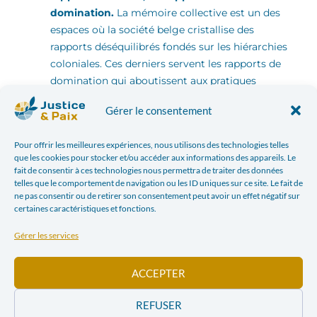
domination.
La mémoire collective est un des
espaces où la société belge cristallise des
rapports déséquilibrés fondés sur les hiérarchies
coloniales. Ces derniers servent les rapports de
domination qui aboutissent aux pratiques
racistes et autres discriminations qu’une frange
Gérer le consentement
de la population belge subit. En conséquence, il y
a donc
un réel risque d’enraiement de la
Pour offrir les meilleures expériences, nous utilisons des technologies telles
cohésion sociale
de la société belge (cf.
que les cookies pour stocker et/ou accéder aux informations des appareils. Le
manifestations mondiales
Black Lives Matter
en
fait de consentir à ces technologies nous permettra de traiter des données
2020).
telles que le comportement de navigation ou les ID uniques sur ce site. Le fait de
ne pas consentir ou de retirer son consentement peut avoir un effet négatif sur
Nous définissons la décolonisation comme
un
certaines caractéristiques et fonctions.
processus et un résultat,
dont l’objectif et la
forme sont la réévaluation (ou déconstruction)
Gérer les services
du passé commun et la réévaluation de la
représentation de « l’Autre » et de soi-même au
ACCEPTER
travers de la recherche de la vérité et de la justice
par un travail d’éducation. Ces réévaluations ou
REFUSER