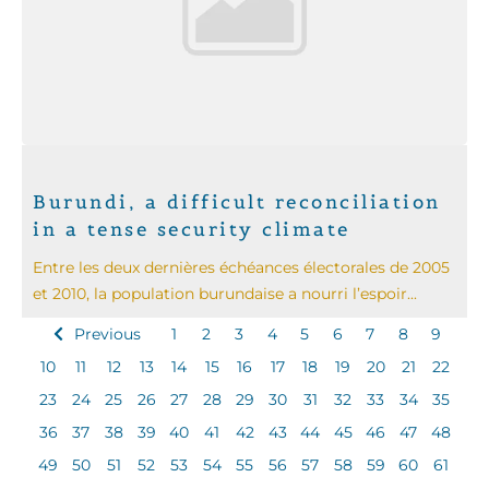
Burundi, a difficult reconciliation
in a tense security climate
Entre les deux dernières échéances électorales de 2005
et 2010, la population burundaise a nourri l’espoir...
Previous
1
2
3
4
5
6
7
8
9
10
11
12
13
14
15
16
17
18
19
20
21
22
23
24
25
26
27
28
29
30
31
32
33
34
35
36
37
38
39
40
41
42
43
44
45
46
47
48
49
50
51
52
53
54
55
56
57
58
59
60
61