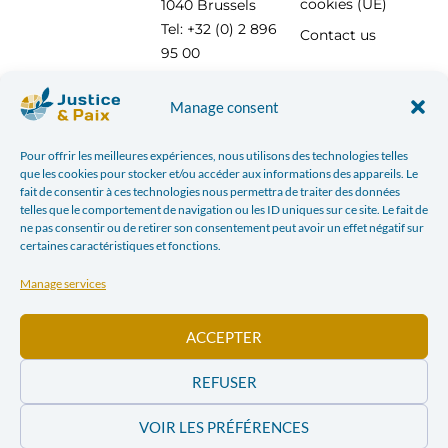
cookies (UE)
1040 Brussels
Tel: +32 (0) 2 896
Contact us
95 00
info@justicepaix.be
Manage consent
Pour offrir les meilleures expériences, nous utilisons des technologies telles
With the support of :
que les cookies pour stocker et/ou accéder aux informations des appareils. Le
fait de consentir à ces technologies nous permettra de traiter des données
telles que le comportement de navigation ou les ID uniques sur ce site. Le fait de
ne pas consentir ou de retirer son consentement peut avoir un effet négatif sur
certaines caractéristiques et fonctions.
Manage services
ACCEPTER
REFUSER
VOIR LES PRÉFÉRENCES
PRIVACY POLICY
| JUSTICE & PEACE – CHAUSSÉE SAINT-PIERRE, 208 AT 1040 BRUSSELS TEL: