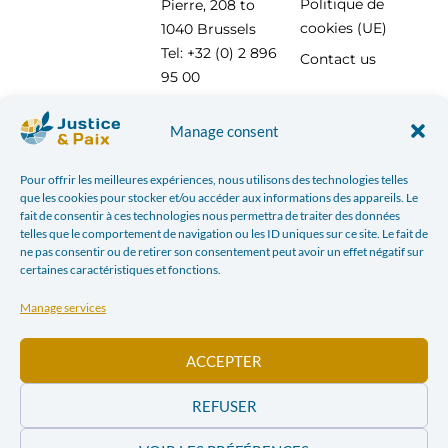
Politique de
Pierre, 208 to
cookies (UE)
1040 Brussels
Tel: +32 (0) 2 896
Contact us
95 00
info@justicepaix.be
Manage consent
Pour offrir les meilleures expériences, nous utilisons des technologies telles
With the support of :
que les cookies pour stocker et/ou accéder aux informations des appareils. Le
fait de consentir à ces technologies nous permettra de traiter des données
telles que le comportement de navigation ou les ID uniques sur ce site. Le fait de
ne pas consentir ou de retirer son consentement peut avoir un effet négatif sur
certaines caractéristiques et fonctions.
Manage services
ACCEPTER
REFUSER