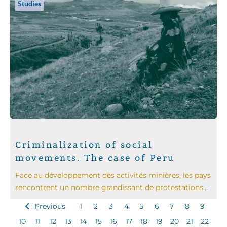
Studies
Criminalization of social
movements. The case of Peru
Face au développement des activités minières, les pays
rencontrent un nombre grandissant de protestations...
Previous
1
2
3
4
5
6
7
8
9
10
11
12
13
14
15
16
17
18
19
20
21
22