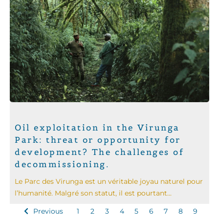
Oil exploitation in the Virunga
Park: threat or opportunity for
development? The challenges of
decommissioning.
Le Parc des Virunga est un véritable joyau naturel pour
l’humanité. Malgré son statut, il est pourtant...
Previous
1
2
3
4
5
6
7
8
9