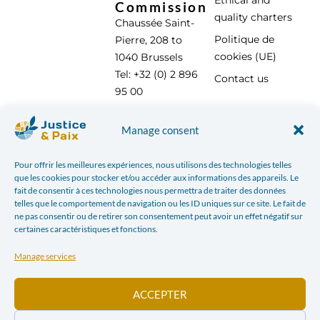
Ethical and
Commission
quality charters
Chaussée Saint-
Politique de
Pierre, 208 to
cookies (UE)
1040 Brussels
Tel: +32 (0) 2 896
Contact us
95 00
info@justicepaix.be
Manage consent
Pour offrir les meilleures expériences, nous utilisons des technologies telles
With the support of :
que les cookies pour stocker et/ou accéder aux informations des appareils. Le
fait de consentir à ces technologies nous permettra de traiter des données
telles que le comportement de navigation ou les ID uniques sur ce site. Le fait de
ne pas consentir ou de retirer son consentement peut avoir un effet négatif sur
certaines caractéristiques et fonctions.
Manage services
ACCEPTER