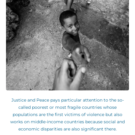
Justice and Peace pays particular attention to the so-
called poorest or most fragile countries whose
populations are the first victims of violence but also
works on middle-income countries because social and
economic disparities are also significant there.