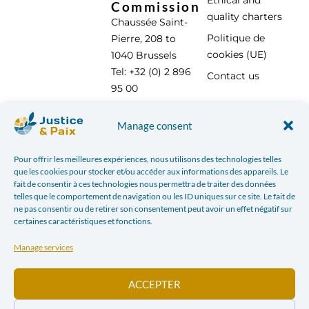
Ethical and
Commission
quality charters
Chaussée Saint-
Politique de
Pierre, 208 to
cookies (UE)
1040 Brussels
Tel: +32 (0) 2 896
Contact us
95 00
info@justicepaix.be
Manage consent
Pour offrir les meilleures expériences, nous utilisons des technologies telles
With the support of :
que les cookies pour stocker et/ou accéder aux informations des appareils. Le
fait de consentir à ces technologies nous permettra de traiter des données
telles que le comportement de navigation ou les ID uniques sur ce site. Le fait de
ne pas consentir ou de retirer son consentement peut avoir un effet négatif sur
certaines caractéristiques et fonctions.
Manage services
ACCEPTER