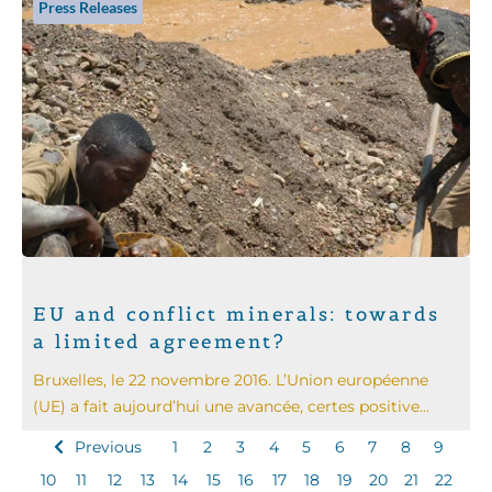
Press Releases
EU and conflict minerals: towards
a limited agreement?
Bruxelles, le 22 novembre 2016. L’Union européenne
(UE) a fait aujourd’hui une avancée, certes positive...
Previous
1
2
3
4
5
6
7
8
9
10
11
12
13
14
15
16
17
18
19
20
21
22