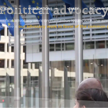
Political advocac
CTIONS
PUBLICATIONS
DIARY
TO COMMI
political advocacy work on numerous issues with the aim 
d. Here is
our advocacy work in favor of the common 