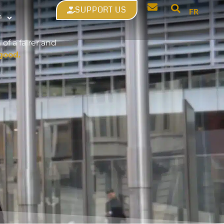
SUPPORT US
y
FR
T
of a fairer and
good.