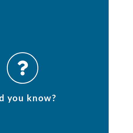
FIND OUT HOW
oires vers le bien commun.
eut saisir l'opportunité de modifier les
ue n'est pas réservé aux organisations !
d you know?
 also take action!