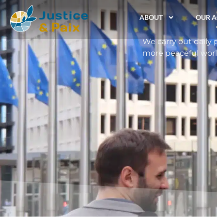
ABOUT
OUR A
We carry out daily 
more peaceful worl