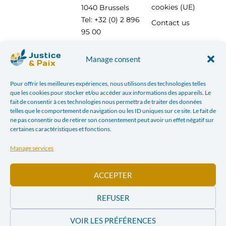
cookies (UE)
1040 Brussels
Tel: +32 (0) 2 896
Contact us
95 00
info@justicepaix.be
Manage consent
Pour offrir les meilleures expériences, nous utilisons des technologies telles
With the support of :
que les cookies pour stocker et/ou accéder aux informations des appareils. Le
fait de consentir à ces technologies nous permettra de traiter des données
telles que le comportement de navigation ou les ID uniques sur ce site. Le fait de
ne pas consentir ou de retirer son consentement peut avoir un effet négatif sur
certaines caractéristiques et fonctions.
Manage services
ACCEPTER
REFUSER
VOIR LES PRÉFÉRENCES
PRIVACY POLICY
| JUSTICE & PEACE – CHAUSSÉE SAINT-PIERRE, 208 AT 1040 BRUSSELS TEL: