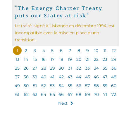
“The Energy Charter Treaty
puts our States at risk”
Le traité, signé à Lisbonne en décembre 1994, est
incompatible avec la mise en place d’une
transition...
1
2
3
4
5
6
7
8
9
10
11
12
13
14
15
16
17
18
19
20
21
22
23
24
25
26
27
28
29
30
31
32
33
34
35
36
37
38
39
40
41
42
43
44
45
46
47
48
49
50
51
52
53
54
55
56
57
58
59
60
61
62
63
64
65
66
67
68
69
70
71
72
Next