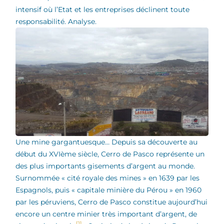
intensif où l’Etat et les entreprises déclinent toute
responsabilité. Analyse.
Une mine gargantuesque… Depuis sa découverte au
début du XVIème siècle, Cerro de Pasco représente un
des plus importants gisements d’argent au monde.
Surnommée « cité royale des mines » en 1639 par les
Espagnols, puis « capitale minière du Pérou » en 1960
par les péruviens, Cerro de Pasco constitue aujourd’hui
encore un centre minier très important d’argent, de
[1]