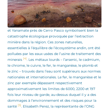
et Yanamate près de Cerro Pasco symbolisent bien la
catastrophe écologique provoquée par l’extraction
minière dans la région. Ces zones naturelles,
essentielles à l’équilibre de l’écosystème andin, ont été
polluées par les eaux usées de l’usine de traitement des
[4]
minerais
. Les métaux lourds – l’arsenic, le cadmium,
le chrome, le cuivre, le fer, le manganèse, le plomb et
le zinc – trouvés dans l’eau sont supérieurs aux normes
nationales et internationales. Le fer, le manganèse et le
zinc par exemple dépassent respectivement
approximativement les limites de 6000, 2200 et 197
fois leur niveau de garde, au-dessus duquel il y a des
dommages à l’environnement et des risques pour la
[5]
santé
. Elisabeth Perez, la représentante de l’ONG