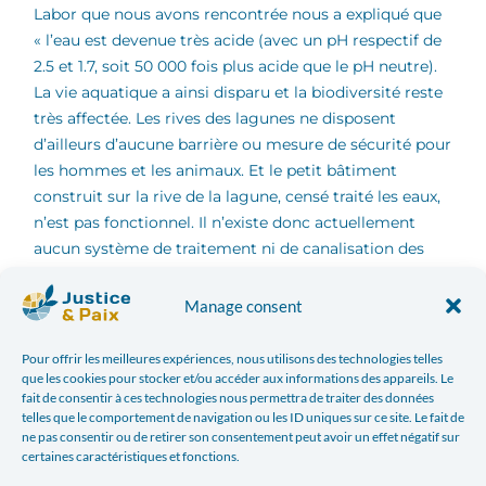
Labor que nous avons rencontrée nous a expliqué que
« l’eau est devenue très acide (avec un pH respectif de
2.5 et 1.7, soit 50 000 fois plus acide que le pH neutre).
La vie aquatique a ainsi disparu et la biodiversité reste
très affectée. Les rives des lagunes ne disposent
d’ailleurs d’aucune barrière ou mesure de sécurité pour
les hommes et les animaux. Et le petit bâtiment
construit sur la rive de la lagune, censé traité les eaux,
n’est pas fonctionnel. Il n’existe donc actuellement
aucun système de traitement ni de canalisation des
eaux ». Le bassin des fleuves Tingo, San Juan (du pont
Yurahuanca au lac Chinchaycocha à Junín) et la partie
Manage consent
inférieure du bassin de la rivière Huallaga présentent
tous des niveaux élevés de pollution. La vie de
Pour offrir les meilleures expériences, nous utilisons des technologies telles
centaines de milliers de personnes dépend ainsi de ces
que les cookies pour stocker et/ou accéder aux informations des appareils. Le
fait de consentir à ces technologies nous permettra de traiter des données
fleuves pollués à la source. Les activités minières
telles que le comportement de navigation ou les ID uniques sur ce site. Le fait de
d’autres mines (El Brocal, Atacocha, etc.) aux environs
ne pas consentir ou de retirer son consentement peut avoir un effet négatif sur
[6]
aggravent encore la situation
. La présence
certaines caractéristiques et fonctions.
d’éléments toxiques et cancérigènes y est très