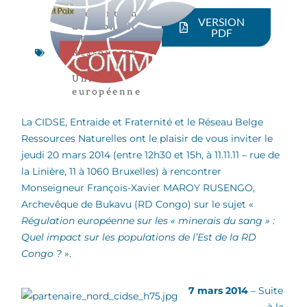
Prévention
VERSION
des conflits
,
PDF
RD Congo
,
Ressources
naturelles
,
Union
européenne
La CIDSE, Entraide et Fraternité et le Réseau Belge
Ressources Naturelles ont le plaisir de vous inviter le
jeudi 20 mars 2014 (entre 12h30 et 15h, à 11.11.11 – rue de
la Linière, 11 à 1060 Bruxelles) à rencontrer
Monseigneur François-Xavier MAROY RUSENGO,
Archevêque de Bukavu (RD Congo) sur le sujet «
Régulation européenne sur les « minerais du sang » :
Quel impact sur les populations de l’Est de la RD
Congo ?
».
7 mars 2014
– Suite