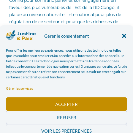
Connu pour son franc parler et son engagement en
faveur des plus vulnérables de l’Est de la RD.Congo, il
plaide au niveau national et international pour plus de
régulation de ce secteur et pour que les richesses de
son pays profitent enfin aux populations.
Gérer le consentement
Biographie
Pour offrir les meilleures expériences, nous utilisons des technologies telles
que les cookies pour stocker et/ou accéder aux informations des appareils. Le
De nationalité
fait de consentir à ces technologies nous permettra de traiter des données
telles que le comportement de navigation ou les ID uniques sur ce site. Le fait de
congolaise, Mgr
Monseigneur Maroy (c)
ne pas consentir ou de retirer son consentement peut avoir un effet négatif sur
François-Xavier
Kerknet
certaines caractéristiques et fonctions.
MAROY
Gérer les services
RUSENGO, est Archevêque métropolitain de Bukavu et
Président de l’Assemblée Épiscopale Provinciale de
Bukavu (ensemble formé des Diocèses de Bukavu,
ACCEPTER
Butembo-Beni, Goma, Kasongo, Kindu et Uvira). Il est
REFUSER
né en 1956 à Ciriri/Bukavu, Province du Sud-Kivu en
République Démocratique du Congo (RDC).
VOIR LES PRÉFÉRENCES