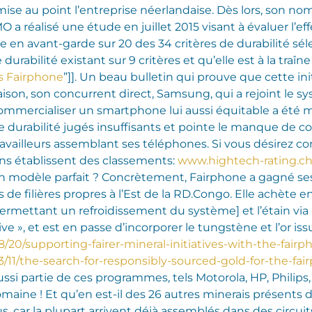
mise au point l’entreprise néerlandaise. Dès lors, son nom
 réalisé une étude en juillet 2015 visant à évaluer l’eff
nne en avant-garde sur 20 des 34 critères de durabilité sél
 durabilité existant sur 9 critères et qu’elle est à la tra
s Fairphone
”]]. Un beau bulletin qui prouve que cette ini
ison, son concurrent direct, Samsung, qui a rejoint le sy
commercialiser un smartphone lui aussi équitable a été m
de durabilité jugés insuffisants et pointe le manque de 
availleurs assemblant ses téléphones. Si vous désirez con
ns établissent des classements:
www.hightech-rating.ch
n modèle parfait ? Concrètement, Fairphone a gagné se
de filières propres à l’Est de la RD.Congo. Elle achète en 
ermettant un refroidissement du système] et l’étain via
ive », et est en passe d’incorporer le tungstène et l’or issu
20/supporting-fairer-mineral-initiatives-with-the-fairp
/11/the-search-for-responsibly-sourced-gold-for-the-fai
ssi partie de ces programmes, tels Motorola, HP, Philips, 
aine ! Et qu’en est-il des 26 autres minerais présents d
s, car la plupart arrivent déjà assemblés dans des circuit