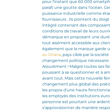
pour l’instant que 60 000 smartph
paraît une goutte dans l’océan. Ce
puissance industrielle comme étan
fournisseurs . Ils pointent du doi
intégré contenant des composants f
conditions de travail de leurs ouvri
démarque en proposant une durée 
tout aisément accessible aux client
également que la marque garde un œ
au Ghana
, pays ciblé par la socié
changement politique nécessaire A
Assurément ! Malgré toutes ses faib
poussant à se questionner et à amé
avant tout. Mais cette nouvelle fe
changement plus global des pratiq
les propos d’une haute fonctionna
les employés des institutions eur
personne est pourtant une ardente
s’approvisionner de manière respon