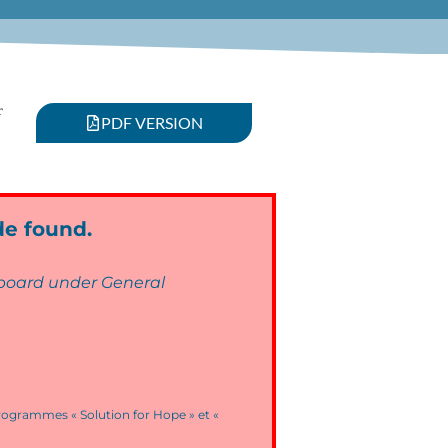
r
PDF VERSION
de found.
shboard under General
programmes « Solution for Hope » et «