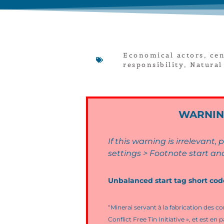
Economical actors
,
cen
responsibility
,
Natural
WARNING:
If this warning is irrelevant
settings > Footnote start an
Unbalanced start tag short cod
“Minerai servant à la fabrication des 
Conflict Free Tin Initiative », et est en 