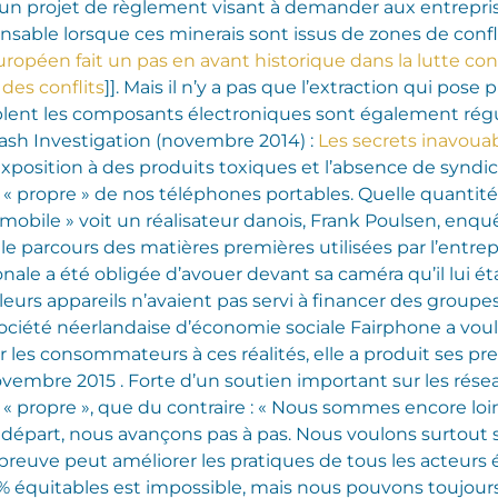
un projet de règlement visant à demander aux entrepr
sable lorsque ces minerais sont issus de zones de confl
uropéen fait un pas en avant historique dans la lutte con
des conflits
]]. Mais il n’y a pas que l’extraction qui pose
blent les composants électroniques sont également régu
Cash Investigation (novembre 2014) :
Les secrets inavoua
 – exposition à des produits toxiques et l’absence de synd
« propre » de nos téléphones portables.
Quelle quantité
 mobile » voit un réalisateur danois, Frank Poulsen, enquê
le parcours des matières premières utilisées par l’entrep
onale a été obligée d’avouer devant sa caméra qu’il lui ét
urs appareils n’avaient pas servi à financer des groupes 
société néerlandaise d’économie sociale Fairphone a voulu
iser les consommateurs à ces réalités, elle a produit ses
vembre 2015 . Forte d’un soutien important sur les rése
 « propre », que du contraire : « Nous sommes encore loi
 départ, nous avançons pas à pas. Nous voulons surtout
preuve peut améliorer les pratiques de tous les acteurs
 % équitables est impossible, mais nous pouvons toujours 