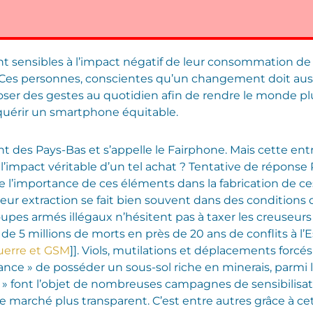
sensibles à l’impact négatif de leur consommation de p
 Ces personnes, conscientes qu’un changement doit auss
oser des gestes au quotidien afin de rendre le monde plu
acquérir un smartphone équitable.
ent des Pays-Bas et s’appelle le Fairphone. Mais cette en
l’impact véritable d’un tel achat ? Tentative de répons
re l’importance de ces éléments dans la fabrication de c
eur extraction se fait bien souvent dans des conditions 
pes armés illégaux n’hésitent pas à taxer les creuseurs
de 5 millions de morts en près de 20 ans de conflits à l’E
[Guerre et GSM
]]. Viols, mutilations et déplacements forcés
ance » de posséder un sous-sol riche en minerais, parmi lesq
» font l’objet de nombreuses campagnes de sensibilisation
le marché plus transparent. C’est entre autres grâce à ce