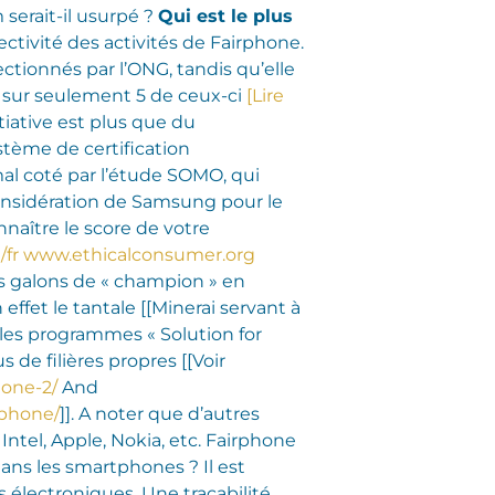
 serait-il usurpé ?
Qui est le plus
ectivité des activités de Fairphone.
ectionnés par l’ONG, tandis qu’elle
îne sur seulement 5 de ceux-ci
[Lire
tiative est plus que du
stème de certification
al coté par l’étude SOMO, qui
considération de Samsung pour le
naître le score de votre
/fr
www.ethicalconsumer.org
s galons de « champion » en
effet le tantale [[Minerai servant à
 les programmes « Solution for
s de filières propres [[Voir
hone-2/
And
rphone/
]]. A noter que d’autres
Intel, Apple, Nokia, etc. Fairphone
ans les smartphones ? Il est
s électroniques. Une traçabilité