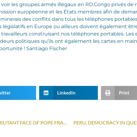
i voir les groupes armés illégaux en RD.Congo privés de
mmission européenne et les États membres afin de dema
x minerais des conflits dans tous les téléphones portabl
législatifs en Europe ou ailleurs doivent également êt
s travailleurs construisant nos téléphones portables. Les
cideurs politiques qu’ils ont également les cartes en ma
portunité !
Santiago Fischer
itter
LinkedIn
Print
RESPECT FOR THE PLANET: THE MILITANT FACE OF POPE FRANCIS
PERU, DEMOCRACY IN QUE