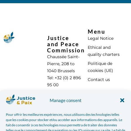
Menu
Justice
Legal Notice
and Peace
Ethical and
Commission
quality charters
Chaussée Saint-
Politique de
Pierre, 208 to
cookies (UE)
1040 Brussels
Tel: +32 (0) 2 896
Contact us
95 00
info@justicepaix.be
Manage consent
Pour offrir les meilleures expériences, nous utilisons des technologies telles
With the support of :
que les cookies pour stocker et/ou accéder aux informations des appareils. Le
fait de consentir à ces technologies nous permettra de traiter des données
telles que le comportement de navigation ou les ID uniques sur ce site. Le fait de