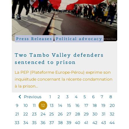
Press Releases
Political advocacy
Two Tambo Valley defenders
sentenced to prison
La PEP (Plateforme Europe-Pérou) exprime son
inquiétude concernant la récente condamnation
à la prison...
Previous
1
2
3
4
5
6
7
8
9
10
11
12
13
14
15
16
17
18
19
20
21
22
23
24
25
26
27
28
29
30
31
32
33
34
35
36
37
38
39
40
41
42
43
44