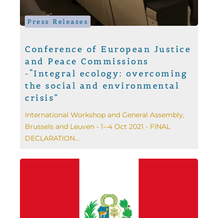
Press Releases
Conference of European Justice
and Peace Commissions
-“Integral ecology: overcoming
the social and environmental
crisis”
International Workshop and General Assembly,
Brussels and Leuven - 1--4 Oct 2021 - FINAL
DECLARATION...