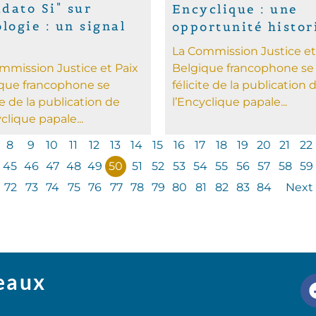
dato Si" sur
Encyclique : une
ologie : un signal
opportunité histor
La Commission Justice et
mmission Justice et Paix
Belgique francophone se
que francophone se
félicite de la publication 
te de la publication de
l’Encyclique papale...
clique papale...
8
9
10
11
12
13
14
15
16
17
18
19
20
21
22
45
46
47
48
49
50
51
52
53
54
55
56
57
58
59
72
73
74
75
76
77
78
79
80
81
82
83
84
Next
seaux