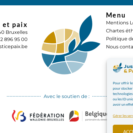
Menu
Mentions L
 et paix
Chartes éth
40 Bruxelles
Politique d
) 2 896 95 00
sticepaix.be
Nous conta
Pour offrir l
pour stocker 
technologies
Avec le soutien de :
ou les ID uni
avoir un effe
Gérer les ser
ACC