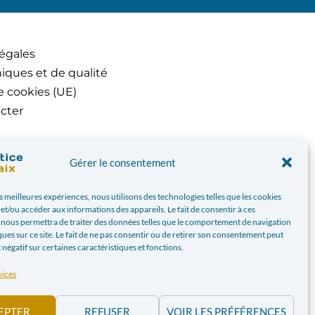
égales
iques et de qualité
e cookies (UE)
cter
Gérer le consentement
es meilleures expériences, nous utilisons des technologies telles que les cookies
et/ou accéder aux informations des appareils. Le fait de consentir à ces
 nous permettra de traiter des données telles que le comportement de navigation
ques sur ce site. Le fait de ne pas consentir ou de retirer son consentement peut
t négatif sur certaines caractéristiques et fonctions.
vices
EPTER
REFUSER
VOIR LES PRÉFÉRENCES