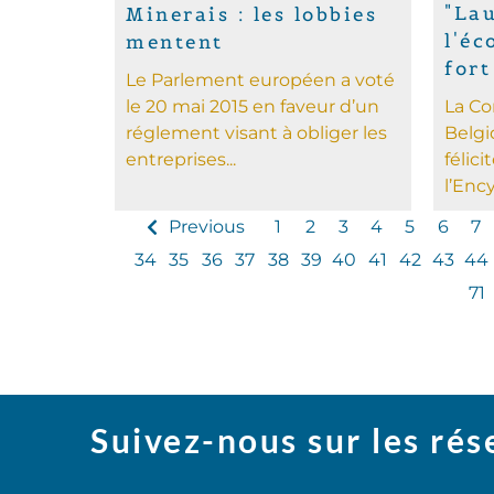
"Lau
Minerais : les lobbies
l'éc
mentent
fort
Le Parlement européen a voté
le 20 mai 2015 en faveur d’un
La Co
réglement visant à obliger les
Belgi
entreprises...
félici
l’Ency
Previous
1
2
3
4
5
6
7
34
35
36
37
38
39
40
41
42
43
44
71
Suivez-nous sur les ré