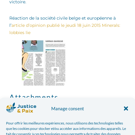
victoire.
Réaction de la société civile belge et européenne à
l’
article d’opinion publié le jeudi 18 juin 2015
Minerals:
lobbies lie
Attachments
Manage consent
Minerals: lobbies lie
Pour offrir les meilleures expériences, nous utilisons des technologies telles
Facebook
Twitter
que les cookies pour stocker et/ou accéder aux informations des appareils. Le
fait de consentir à ces technologies nous permettra de traiter des données