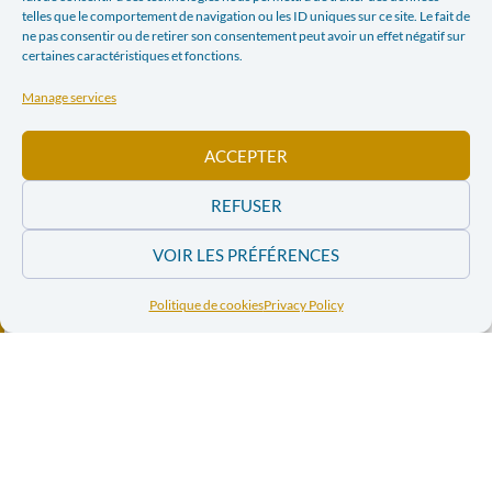
telles que le comportement de navigation ou les ID uniques sur ce site. Le fait de
LinkedIn
Print
ne pas consentir ou de retirer son consentement peut avoir un effet négatif sur
certaines caractéristiques et fonctions.
E-mail
Manage services
ACCEPTER
PREVIOUS ARTICLE
NEXT ARTICLE
ENCYCLICAL: A HISTORIC OPPORTUNITY
QUALITY CERTIFICATION FOR JUSTICE AND PEACE
REFUSER
In the news
VOIR LES PRÉFÉRENCES
Politique de cookies
Privacy Policy
Conflit israélo-
Conflit israélo-
palestinien – Des