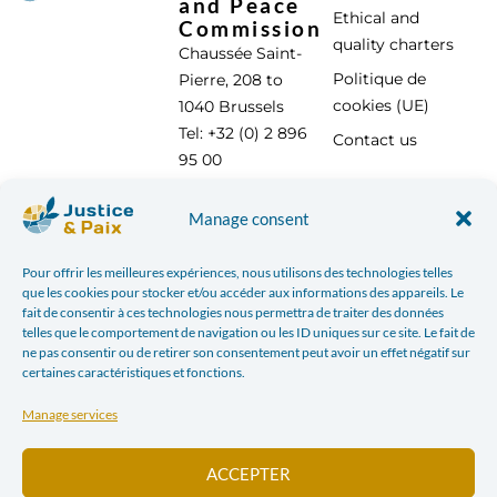
and Peace
Ethical and
Commission
quality charters
Chaussée Saint-
Politique de
Pierre, 208 to
cookies (UE)
1040 Brussels
Tel: +32 (0) 2 896
Contact us
95 00
info@justicepaix.be
Manage consent
Pour offrir les meilleures expériences, nous utilisons des technologies telles
With the support of :
que les cookies pour stocker et/ou accéder aux informations des appareils. Le
fait de consentir à ces technologies nous permettra de traiter des données
telles que le comportement de navigation ou les ID uniques sur ce site. Le fait de
ne pas consentir ou de retirer son consentement peut avoir un effet négatif sur
certaines caractéristiques et fonctions.
Manage services
ACCEPTER