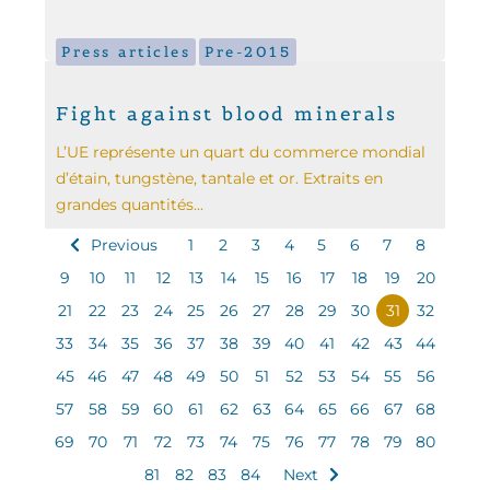
Press articles
Pre-2015
Fight against blood minerals
L’UE représente un quart du commerce mondial
d’étain, tungstène, tantale et or. Extraits en
grandes quantités...
Previous
1
2
3
4
5
6
7
8
9
10
11
12
13
14
15
16
17
18
19
20
21
22
23
24
25
26
27
28
29
30
31
32
33
34
35
36
37
38
39
40
41
42
43
44
45
46
47
48
49
50
51
52
53
54
55
56
57
58
59
60
61
62
63
64
65
66
67
68
69
70
71
72
73
74
75
76
77
78
79
80
81
82
83
84
Next