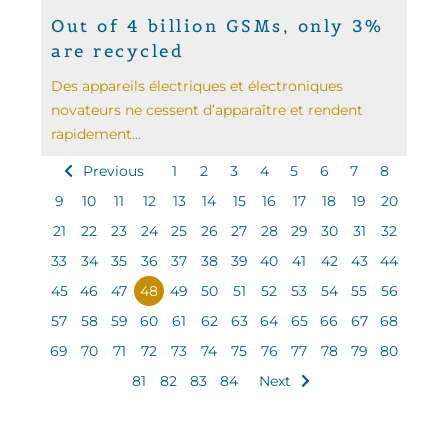
Out of 4 billion GSMs, only 3%
are recycled
Des appareils électriques et électroniques
novateurs ne cessent d’apparaître et rendent
rapidement...
Previous
1
2
3
4
5
6
7
8
9
10
11
12
13
14
15
16
17
18
19
20
21
22
23
24
25
26
27
28
29
30
31
32
33
34
35
36
37
38
39
40
41
42
43
44
45
46
47
48
49
50
51
52
53
54
55
56
57
58
59
60
61
62
63
64
65
66
67
68
69
70
71
72
73
74
75
76
77
78
79
80
81
82
83
84
Next