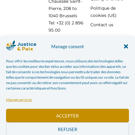
Chaussée Saint-
Politique de
Pierre, 208 to
cookies (UE)
1040 Brussels
Tel: +32 (0) 2 896
Contact us
95 00
info@justicepaix.be
Manage consent
Pour offrir les meilleures expériences, nous utilisons des technologies telles
With the support of :
que les cookies pour stocker et/ou accéder aux informations des appareils. Le
fait de consentir à ces technologies nous permettra de traiter des données
telles que le comportement de navigation ou les ID uniques sur ce site. Le fait de
ne pas consentir ou de retirer son consentement peut avoir un effet négatif sur
certaines caractéristiques et fonctions.
Manage services
ACCEPTER
REFUSER