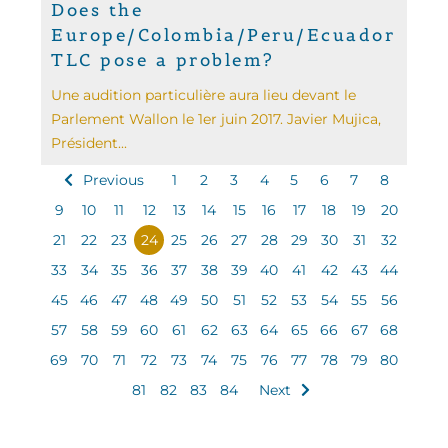
Does the
Europe/Colombia/Peru/Ecuador
TLC pose a problem?
Une audition particulière aura lieu devant le
Parlement Wallon le 1er juin 2017. Javier Mujica,
Président...
Previous
1
2
3
4
5
6
7
8
9
10
11
12
13
14
15
16
17
18
19
20
21
22
23
24
25
26
27
28
29
30
31
32
33
34
35
36
37
38
39
40
41
42
43
44
45
46
47
48
49
50
51
52
53
54
55
56
57
58
59
60
61
62
63
64
65
66
67
68
69
70
71
72
73
74
75
76
77
78
79
80
81
82
83
84
Next