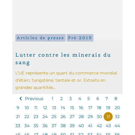
Articles de presse
Pré-2015
Lutter contre les minerais du
sang
L’UE représente un quart du commerce mondial
d’étain, tungstène, tantale et or. Extraits en
grandes quantités...
Previous
1
2
3
4
5
6
7
8
9
10
11
12
13
14
15
16
17
18
19
20
21
22
23
24
25
26
27
28
29
30
31
32
33
34
35
36
37
38
39
40
41
42
43
44
45
46
47
48
49
50
51
52
53
54
55
56