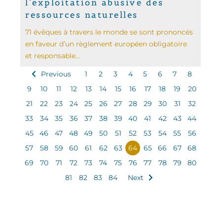
l’exploitation abusive des
ressources naturelles
71 évêques à travers le monde se sont prononcés
en faveur d’un règlement européen obligatoire
et responsable...
Previous
1
2
3
4
5
6
7
8
9
10
11
12
13
14
15
16
17
18
19
20
21
22
23
24
25
26
27
28
29
30
31
32
33
34
35
36
37
38
39
40
41
42
43
44
45
46
47
48
49
50
51
52
53
54
55
56
57
58
59
60
61
62
63
64
65
66
67
68
69
70
71
72
73
74
75
76
77
78
79
80
81
82
83
84
Next