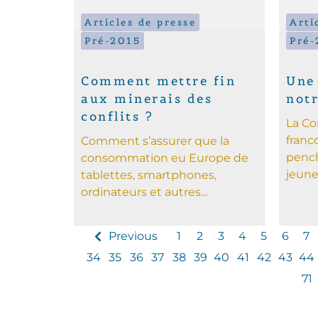
Articles de presse
Arti
Pré-2015
Pré-
Comment mettre fin
Une
aux minerais des
not
conflits ?
La Co
franc
Comment s’assurer que la
pench
consommation eu Europe de
jeunes
tablettes, smartphones,
ordinateurs et autres...
Previous
1
2
3
4
5
6
7
34
35
36
37
38
39
40
41
42
43
44
71