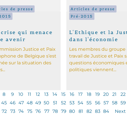
cles de presse
Articles de presse
2015
Pré-2015
 crise qui menace
L'Ethique et la Jus
re avenir
dans l'économie
mmission Justice et Paix
Les membres du groupe
ophone de Belgique s’est
travail de Justice et Paix s
ée sur la situation des
questions économiques 
...
politiques viennent...
8
9
10
11
12
13
14
15
16
17
18
19
20
21
22
45
46
47
48
49
50
51
52
53
54
55
56
57
58
59
72
73
74
75
76
77
78
79
80
81
82
83
84
Next