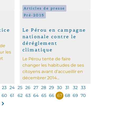
Articles de presse
Pré-2015
tice
Le Pérou en campagne
nationale contre le
déréglement
 de
climatique
ur les
et
Le Pérou tente de faire
changer les habitudes de ses
citoyens avant d’accueillir en
décembrer 2014...
23
24
25
26
27
28
29
30
31
32
33
60
61
62
63
64
65
66
67
68
69
70