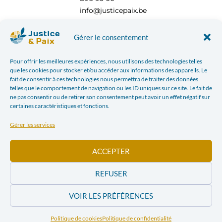
info@justicepaix.be
Gérer le consentement
Avec le soutien de :
Pour offrir les meilleures expériences, nous utilisons des technologies telles
que les cookies pour stocker et/ou accéder aux informations des appareils. Le
fait de consentir à ces technologies nous permettra de traiter des données
telles que le comportement de navigation ou les ID uniques sur ce site. Le fait de
ne pas consentir ou de retirer son consentement peut avoir un effet négatif sur
certaines caractéristiques et fonctions.
Gérer les services
ACCEPTER
REFUSER
POLITIQUE DE CONFIDENTIALITÉ
| JUSTICE & PAIX – CHAUSSÉE SAINT-PIERRE, 208 À 1040
VOIR LES PRÉFÉRENCES
BRUXELLES TÉL : +32 (0) 2 896 95 00 INFO@JUSTICEPAIX.BE | WEBDESIGN PAR
BANLIEUES
ASBL
Politique de cookies
Politique de confidentialité