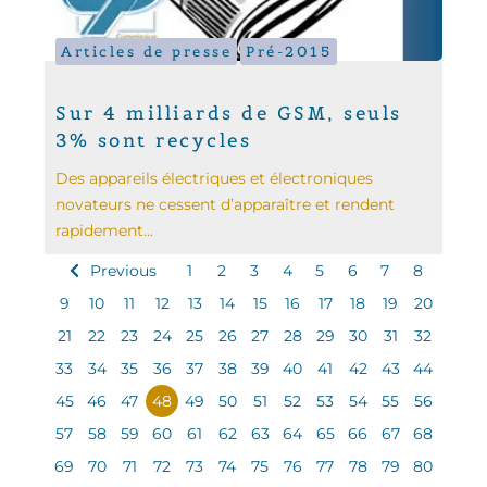
Articles de presse
Pré-2015
Sur 4 milliards de GSM, seuls
3% sont recycles
Des appareils électriques et électroniques
novateurs ne cessent d’apparaître et rendent
rapidement...
Previous
1
2
3
4
5
6
7
8
9
10
11
12
13
14
15
16
17
18
19
20
21
22
23
24
25
26
27
28
29
30
31
32
33
34
35
36
37
38
39
40
41
42
43
44
45
46
47
48
49
50
51
52
53
54
55
56
57
58
59
60
61
62
63
64
65
66
67
68
69
70
71
72
73
74
75
76
77
78
79
80