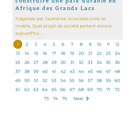
construire une paix durable en
Afrique des Grands Lacs
Fragilisée par l’austérité, la société civile se
mobile. Quel projet de société portent encore
aujourd’hui...
1
2
3
4
5
6
7
8
9
10
11
12
13
14
15
16
17
18
19
20
21
22
23
24
25
26
27
28
29
30
31
32
33
34
35
36
37
38
39
40
41
42
43
44
45
46
47
48
49
50
51
52
53
54
55
56
57
58
59
60
61
62
63
64
65
66
67
68
69
70
71
72
73
74
75
Next