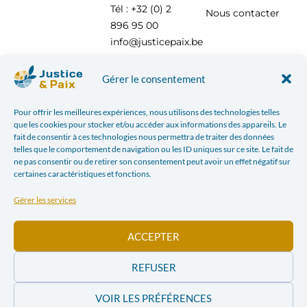
Tél : +32 (0) 2
Nous contacter
896 95 00
info@justicepaix.be
Gérer le consentement
Avec le soutien de :
Pour offrir les meilleures expériences, nous utilisons des technologies telles
que les cookies pour stocker et/ou accéder aux informations des appareils. Le
fait de consentir à ces technologies nous permettra de traiter des données
telles que le comportement de navigation ou les ID uniques sur ce site. Le fait de
ne pas consentir ou de retirer son consentement peut avoir un effet négatif sur
certaines caractéristiques et fonctions.
Gérer les services
ACCEPTER
REFUSER
POLITIQUE DE CONFIDENTIALITÉ
| JUSTICE & PAIX – CHAUSSÉE SAINT-PIERRE, 208 À 1040
VOIR LES PRÉFÉRENCES
BRUXELLES TÉL : +32 (0) 2 896 95 00 INFO@JUSTICEPAIX.BE | WEBDESIGN PAR
BANLIEUES