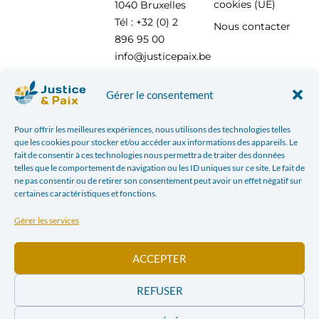
cookies (UE)
1040 Bruxelles
Tél : +32 (0) 2
Nous contacter
896 95 00
info@justicepaix.be
Gérer le consentement
Avec le soutien de :
Pour offrir les meilleures expériences, nous utilisons des technologies telles
que les cookies pour stocker et/ou accéder aux informations des appareils. Le
fait de consentir à ces technologies nous permettra de traiter des données
telles que le comportement de navigation ou les ID uniques sur ce site. Le fait de
ne pas consentir ou de retirer son consentement peut avoir un effet négatif sur
certaines caractéristiques et fonctions.
Gérer les services
ACCEPTER
REFUSER
POLITIQUE DE CONFIDENTIALITÉ
| JUSTICE & PAIX – CHAUSSÉE SAINT-PIERRE, 208 À 1040