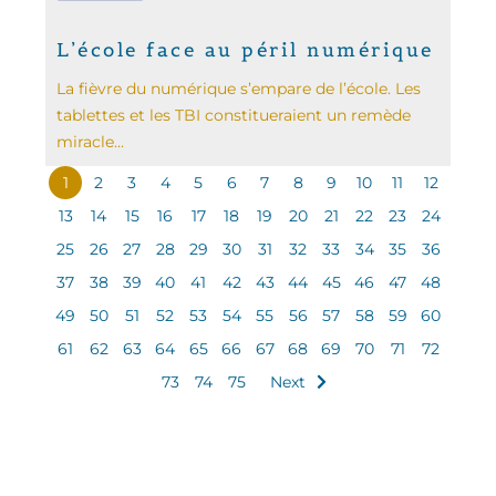
L’école face au péril numérique
La fièvre du numérique s’empare de l’école. Les
tablettes et les TBI constitueraient un remède
miracle...
1
2
3
4
5
6
7
8
9
10
11
12
13
14
15
16
17
18
19
20
21
22
23
24
25
26
27
28
29
30
31
32
33
34
35
36
37
38
39
40
41
42
43
44
45
46
47
48
49
50
51
52
53
54
55
56
57
58
59
60
61
62
63
64
65
66
67
68
69
70
71
72
73
74
75
Next