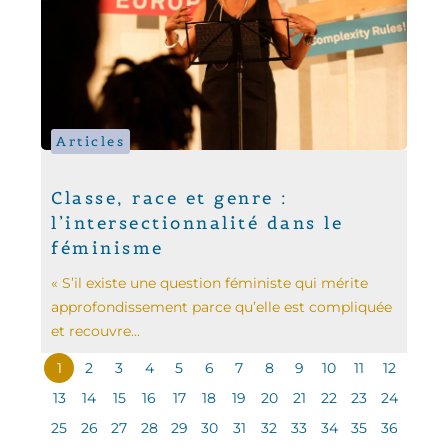
Articles
Classe, race et genre :
l’intersectionnalité dans le
féminisme
« S’il existe une question féministe qui mérite
approfondissement parce qu’elle est compliquée
et recouvre...
1
2
3
4
5
6
7
8
9
10
11
12
13
14
15
16
17
18
19
20
21
22
23
24
25
26
27
28
29
30
31
32
33
34
35
36