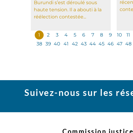
récen
Burundi s’est déroulé sous
contes
haute tension. Il a abouti à la
réélection contestée...
1
2
3
4
5
6
7
8
9
10
11
38
39
40
41
42
43
44
45
46
47
48
Suivez-nous sur les ré
Commission justice