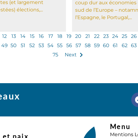
tes (et largement
coup dur aux économies
tées) élections,...
sud de l’Europe – nota
l’Espagne, le Portugal,...
12
13
14
15
16
17
18
19
20
21
22
23
24
25
26
49
50
51
52
53
54
55
56
57
58
59
60
61
62
63
75
Next
seaux
Menu
Mentions L
 et paix