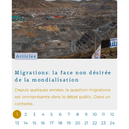
Articles
Migrations: la face non désirée
de la mondialisation
Depuis quelques années, la question migratoire
est omniprésente dans le débat public. Dans un
contexte...
1
2
3
4
5
6
7
8
9
10
11
12
13
14
15
16
17
18
19
20
21
22
23
24