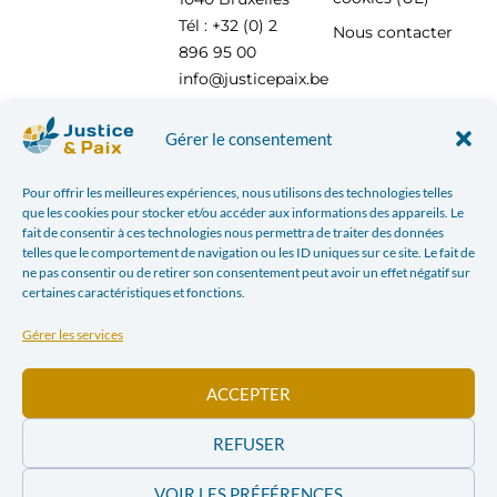
Tél : +32 (0) 2
Nous contacter
896 95 00
info@justicepaix.be
Gérer le consentement
Avec le soutien de :
Pour offrir les meilleures expériences, nous utilisons des technologies telles
que les cookies pour stocker et/ou accéder aux informations des appareils. Le
fait de consentir à ces technologies nous permettra de traiter des données
telles que le comportement de navigation ou les ID uniques sur ce site. Le fait de
ne pas consentir ou de retirer son consentement peut avoir un effet négatif sur
certaines caractéristiques et fonctions.
Gérer les services
ACCEPTER
REFUSER
POLITIQUE DE CONFIDENTIALITÉ
| JUSTICE & PAIX – CHAUSSÉE SAINT-PIERRE, 208 À 1040
VOIR LES PRÉFÉRENCES