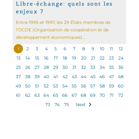
Libre-échange: quels sont les
enjeux ?
Entre 1995 et 1997, les 29 États membres de
l’OCDE (Organisation de coopération et de
développement économiques)...
1
2
3
4
5
6
7
8
9
10
11
12
13
14
15
16
17
18
19
20
21
22
23
24
25
26
27
28
29
30
31
32
33
34
35
36
37
38
39
40
41
42
43
44
45
46
47
48
49
50
51
52
53
54
55
56
57
58
59
60
61
62
63
64
65
66
67
68
69
70
71
72
73
74
75
Next