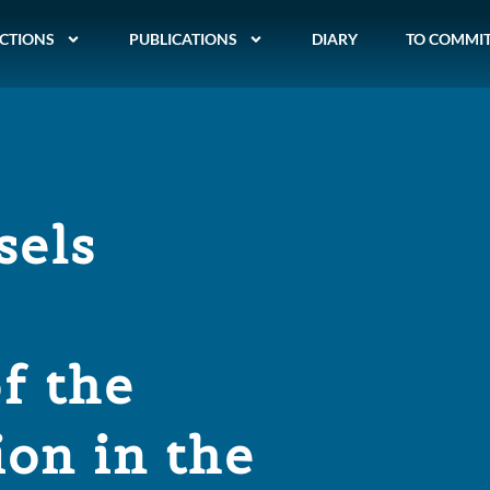
CTIONS
PUBLICATIONS
DIARY
TO COMMI
sels
f the
ion in the