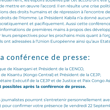
ureusement, les espoirs soulevés par cet accord ont été
e de mettre en œuvre l’accord. Il en résulte une crise pol
ns des droits humains et de répression à l’encontre des 
 droits de l’Homme. Le Président Kabila n’a donné aucune
ocratiquement et pacifiquement. Aussi cette conférence 
informations de premières mains à propos des développe
leurs perspectives pour les prochains mois quant à l’or
ls ont adressées à l’Union Européenne ainsi qu’aux Eta
la conférence de presse:
ue de Kisangani et Président de la CENCO,
de Kisantu (Kongo Central) et Président de la CEJP,
aire Exécutif de la CEJP et de Justice et Paix Congo As
t possibles après la conférence de presse.
es journalistes pourront s’entretenir personnellement av
t pour confirmer votre présence (le vendredi 22 Septemb