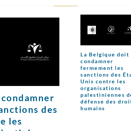
La Belgique doit
condamner
fermement les
sanctions des Ét
Unis contre les
organisations
palestiniennes d
t condamner
défense des droi
anctions des
humains
e les