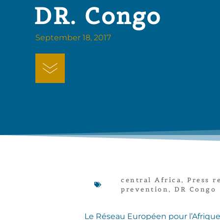
DR. Congo
September 18, 2017
central Africa
,
Press r
prevention
,
DR Congo
Le Réseau Européen pour l’Afrique C