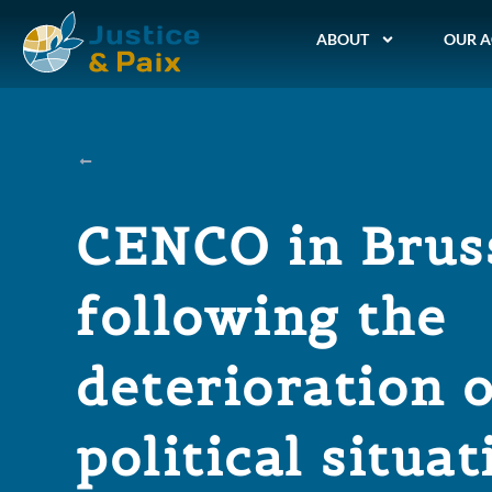
ABOUT
OUR A
CENCO in Brus
following the
deterioration o
political situat