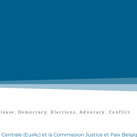
elease
,
Democracy
,
Elections
,
Advocacy
,
Conflict
entrale (EurAc) et la Commission Justice et Paix Belgique