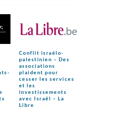
Conflit israélo-
palestinien – Des
associations
ats-
plaident pour
cesser les services
et les
e
investissements
ts
avec Israël – La
Libre