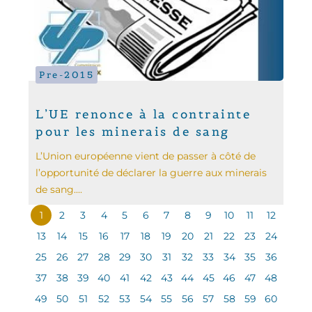
Pre-2015
L’UE renonce à la contrainte
pour les minerais de sang
L’Union européenne vient de passer à côté de
l’opportunité de déclarer la guerre aux minerais
de sang....
1
2
3
4
5
6
7
8
9
10
11
12
13
14
15
16
17
18
19
20
21
22
23
24
25
26
27
28
29
30
31
32
33
34
35
36
37
38
39
40
41
42
43
44
45
46
47
48
49
50
51
52
53
54
55
56
57
58
59
60