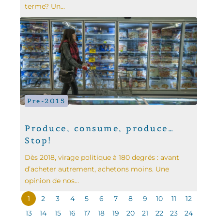
terme? Un...
Pre-2015
Produce, consume, produce…
Stop!
Dès 2018, virage politique à 180 degrés : avant
d’acheter autrement, achetons moins. Une
opinion de nos...
1
2
3
4
5
6
7
8
9
10
11
12
13
14
15
16
17
18
19
20
21
22
23
24