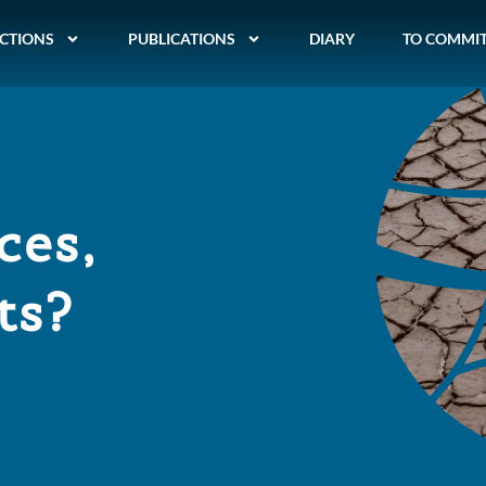
CTIONS
PUBLICATIONS
DIARY
TO COMMI
ces,
ts?