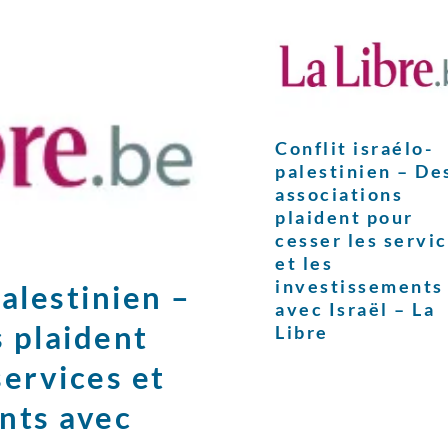
Conflit israélo-
palestinien – De
associations
plaident pour
cesser les servi
et les
investissements
palestinien –
avec Israël – La
 plaident
Libre
services et
nts avec