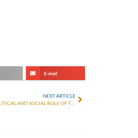
E-mail
NEXT ARTICLE
IN ASIDE – FOCUS ON THE POLITICAL AND SOCIAL ROLE OF THE CHURCH IN DR CONGO