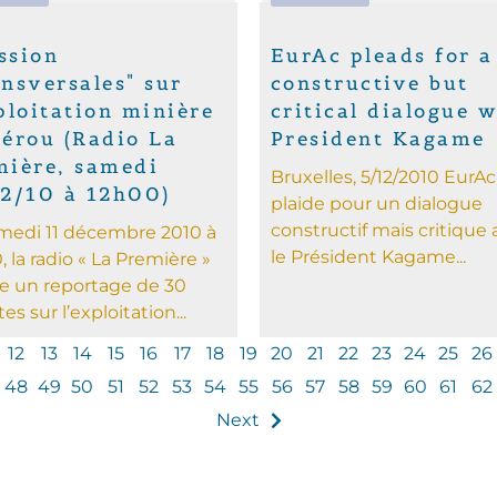
ssion
EurAc pleads for a
nsversales" sur
constructive but
ploitation minière
critical dialogue w
Pérou (Radio La
President Kagame
mière, samedi
Bruxelles, 5/12/2010 EurAc
12/10 à 12h00)
plaide pour un dialogue
constructif mais critique
medi 11 décembre 2010 à
le Président Kagame...
, la radio « La Première »
se un reportage de 30
s sur l’exploitation...
12
13
14
15
16
17
18
19
20
21
22
23
24
25
26
48
49
50
51
52
53
54
55
56
57
58
59
60
61
62
Next