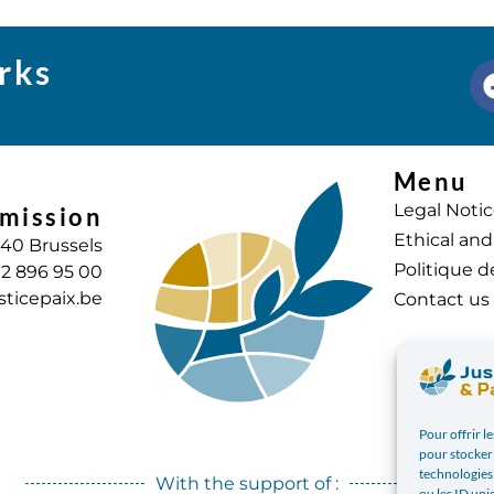
rks
Menu
Legal Noti
mission
Ethical and
040 Brussels
Politique d
) 2 896 95 00
sticepaix.be
Contact us
Pour offrir l
pour stocker 
technologies
With the support of :
ou les ID uni