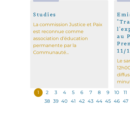
Studies
Emi
"Tra
La commission Justice et Paix
l'ex
est reconnue comme
au 
association d’éducation
Pre
permanente par la
11/
Communauté...
Le sa
12h00
diffu
minute
1
2
3
4
5
6
7
8
9
10
11
38
39
40
41
42
43
44
45
46
47