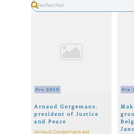
Pre-2015
Pre-
Arnaud Gorgemans,
Mak
president of Justice
gro
and Peace
Bel
Jan
Arnaud Gorgemans est