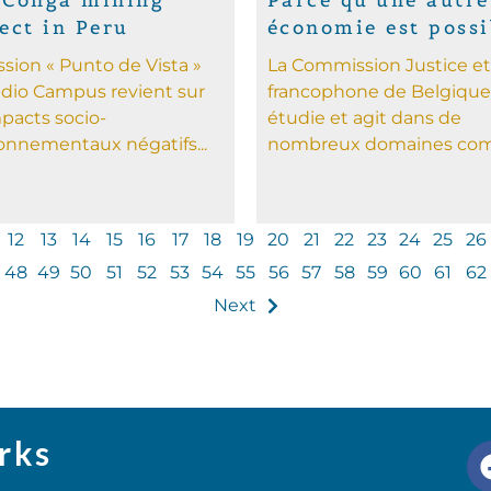
 Conga mining
Parce qu'une autre
ect in Peru
économie est possi
ssion « Punto de Vista »
La Commission Justice et
dio Campus revient sur
francophone de Belgique
mpacts socio-
étudie et agit dans de
onnementaux négatifs...
nombreux domaines com
12
13
14
15
16
17
18
19
20
21
22
23
24
25
26
48
49
50
51
52
53
54
55
56
57
58
59
60
61
62
Next
rks