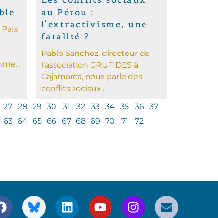
Les conflits sociaux
ble
au Pérou :
l'extractivisme, une
 Paix
fatalité ?
Pablo Sanchez, directeur de
me...
l’association GRUFIDES à
Cajamarca, nous parle des
conflits sociaux...
27
28
29
30
31
32
33
34
35
36
37
63
64
65
66
67
68
69
70
71
72