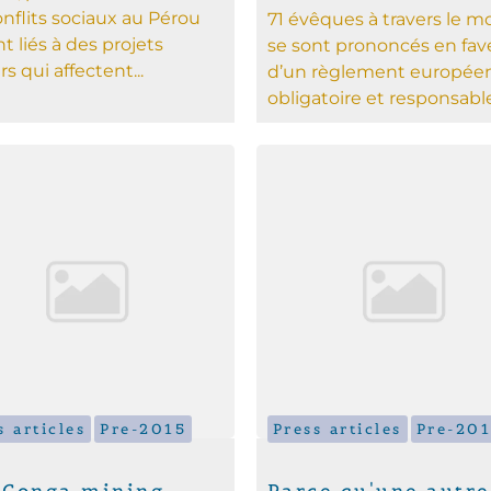
onflits sociaux au Pérou
71 évêques à travers le 
t liés à des projets
se sont prononcés en fav
s qui affectent...
d’un règlement europée
obligatoire et responsable.
s articles
Pre-2015
Press articles
Pre-20