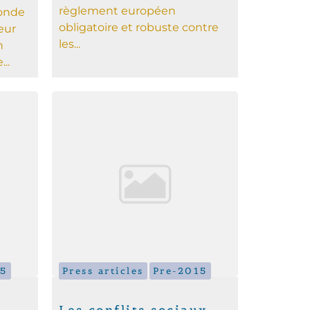
règlement européen
monde
obligatoire et robuste contre
eur
les...
n
..
15
Press articles
Pre-2015