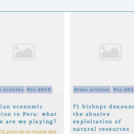
s articles
Pre-2015
Press articles
Pre-20
gian economic
71 bishops denoun
sion to Peru: what
the abusive
e are we playing?
exploitation of
natural resources
13, près de la moitié des