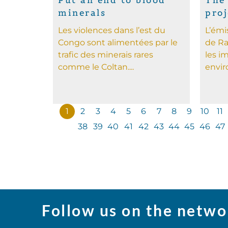
Put an end to blood
The
minerals
proj
Les violences dans l’est du
L’émi
Congo sont alimentées par le
de Ra
trafic des minerais rares
les i
comme le Coltan....
envir
1
2
3
4
5
6
7
8
9
10
11
38
39
40
41
42
43
44
45
46
47
Follow us on the netwo