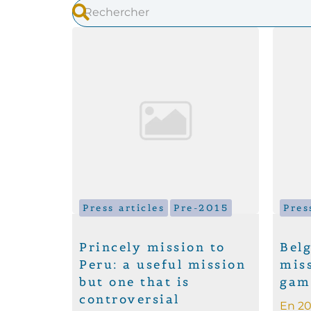
Press articles
Pre-2015
Pres
Princely mission to
Bel
Peru: a useful mission
mis
but one that is
gam
controversial
En 20