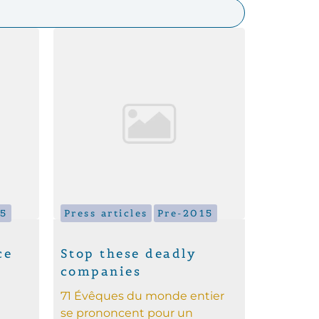
15
Press articles
Pre-2015
ce
Stop these deadly
companies
71 Évêques du monde entier
se prononcent pour un