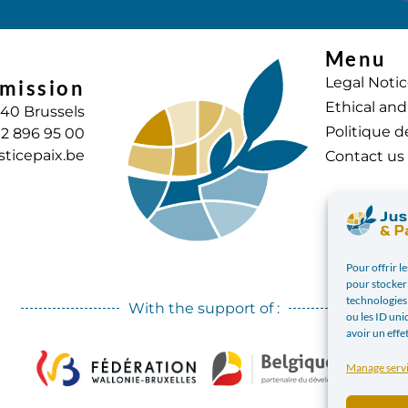
Menu
Legal Noti
mission
Ethical and
040 Brussels
Politique d
) 2 896 95 00
sticepaix.be
Contact us
Pour offrir l
pour stocker 
technologies
With the support of :
ou les ID uni
avoir un effe
Manage serv