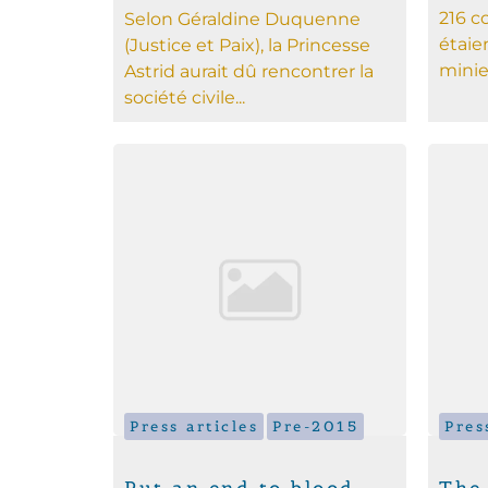
216 c
Selon Géraldine Duquenne
étaien
(Justice et Paix), la Princesse
minier
Astrid aurait dû rencontrer la
société civile...
Press articles
Pre-2015
Pres