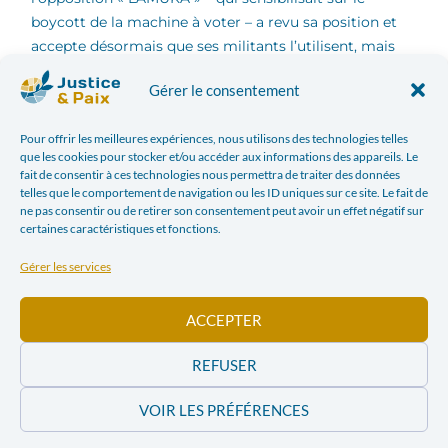
boycott de la machine à voter – a revu sa position et
accepte désormais que ses militants l’utilisent, mais
uniquement pour l’impression des bulletins de vote. La
Gérer le consentement
loi électorale congolaise, en son article 23ter proscrit
expressément le vote électronique pour des élections
Pour offrir les meilleures expériences, nous utilisons des technologies telles
en cours d’organisation. Déjà interpelle à ce propos, la
que les cookies pour stocker et/ou accéder aux informations des appareils. Le
CENI a plusieurs fois répondu que, selon elle, la
fait de consentir à ces technologies nous permettra de traiter des données
machine à voter ne relève pas du vote électronique,
telles que le comportement de navigation ou les ID uniques sur ce site. Le fait de
ne pas consentir ou de retirer son consentement peut avoir un effet négatif sur
dans la mesure où elle ne servirait qu’à « imprimer »
certaines caractéristiques et fonctions.
les bulletins de vote. On entrevoit ici encore de
possibles contestations des résultats. La disponibilité
Gérer les services
des machines à travers le pays pose également
question. Si les cent mille machines prévues sont
ACCEPTER
toutes effectivement déployées à temps vers les
bureaux de vote, environ 400 électeurs défileront
REFUSER
devant chacune d’entre-elles. Avec les défis
énergétiques et logistiques qui se posent eu égard à
VOIR LES PRÉFÉRENCES
l’envergure du pays, le défi reste de taille. La question