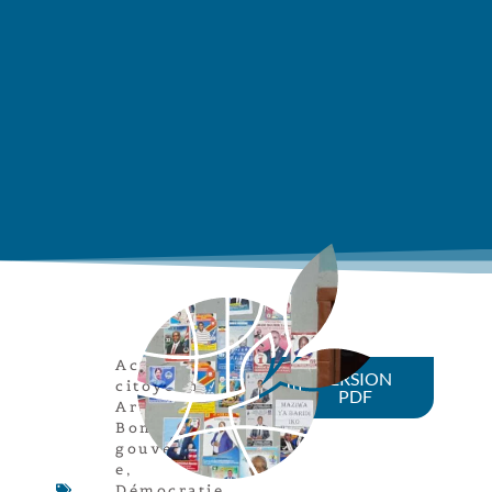
Actions
VERSION
citoyennes
,
PDF
Article
,
Bonne
gouvernanc
e
,
Démocratie
,