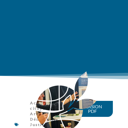
Actions
VERSION
citoyennes
,
PDF
Article
,
Démocratie
,
Justice