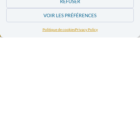
REFUSER
VOIR LES PRÉFÉRENCES
Politique de cookies
Privacy Policy
Conflit israélo-
Conflit israélo-
palestinien – Des
palestinien –
associations
Des
plaident pour
associations
cesser les
services et les
plaident pour
investissements
cesser les
avec Israël – La
services et les
Libre
investissements
avec Israël – La
Libre