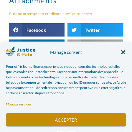
Attachments
Europe attempts to eradicate conflict minerals
Facebook
Twitter
LinkedIn
Print
Manage consent
E-mail
Pour offrir les meilleures expériences, nous utilisons des technologies telles
que les cookies pour stocker et/ou accéder aux informations des appareils. Le
fait de consentir à ces technologies nous permettra de traiter des données
telles que le comportement de navigation ou les ID uniques sur ce site. Le fait de
PREVIOUS ARTICLE
NEXT ARTICLE
ne pas consentir ou de retirer son consentement peut avoir un effet négatif sur
EUROPE DIVIDED OVER BLOOD MINERALS
FORGIVENESS IN RWANDA, 21 YEARS AFTER THE GENOCIDE
certaines caractéristiques et fonctions.
Manage services
In the news
ACCEPTER