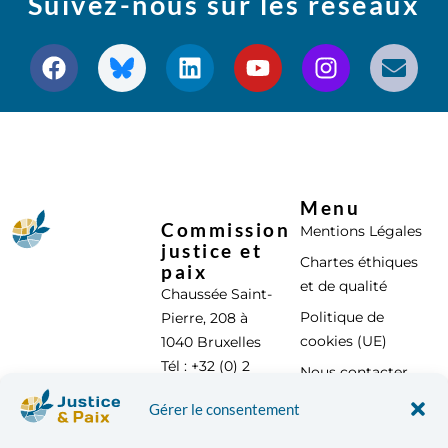
Suivez-nous sur les réseaux
Menu
Commission
Mentions Légales
justice et
Chartes éthiques
paix
et de qualité
Chaussée Saint-
Politique de
Pierre, 208 à
cookies (UE)
1040 Bruxelles
Tél : +32 (0) 2
Nous contacter
896 95 00
Gérer le consentement
info@justicepaix.be